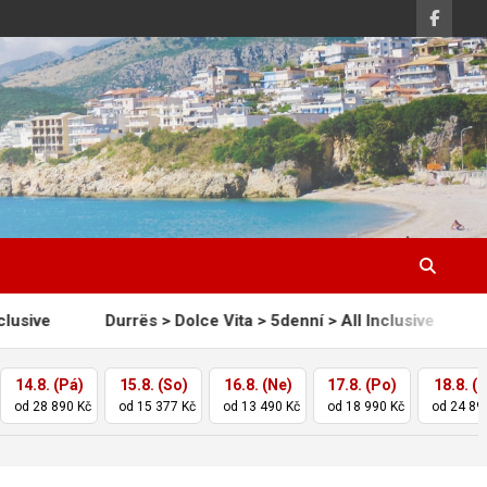
Durrës > Dolce Vita > 5denní > All Inclusive
Durrës > Dyrra
14.8. (Pá)
15.8. (So)
16.8. (Ne)
17.8. (Po)
18.8. (Ú
od 28 890 Kč
od 15 377 Kč
od 13 490 Kč
od 18 990 Kč
od 24 89