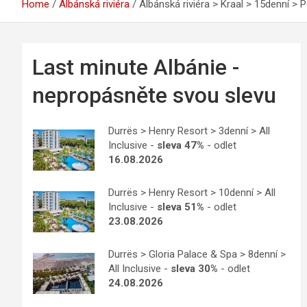
Home
Albánská riviéra
Albánská riviéra > Kraal > 15denní >
Last minute Albánie -
nepropásněte svou slevu
Durrës > Henry Resort > 3denní > All
Inclusive -
sleva 47%
- odlet
16.08.2026
Durrës > Henry Resort > 10denní > All
Inclusive -
sleva 51%
- odlet
23.08.2026
Durrës > Gloria Palace & Spa > 8denní >
All Inclusive -
sleva 30%
- odlet
24.08.2026