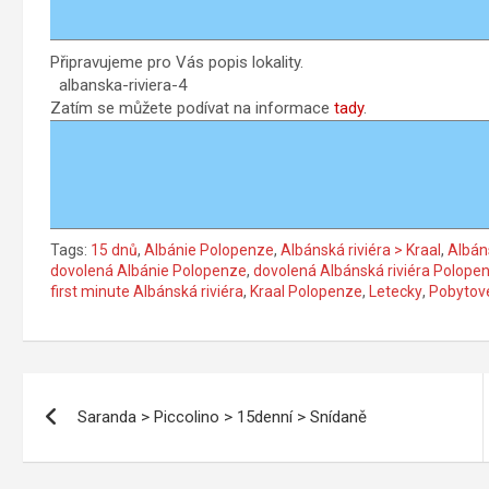
Připravujeme pro Vás popis lokality.
albanska-riviera-4
Zatím se můžete podívat na informace
tady
.
Tags:
15 dnů
,
Albánie Polopenze
,
Albánská riviéra > Kraal
,
Albán
dovolená Albánie Polopenze
,
dovolená Albánská riviéra Polope
first minute Albánská riviéra
,
Kraal Polopenze
,
Letecky
,
Pobytov
Navigace
Saranda > Piccolino > 15denní > Snídaně
pro
příspěvek