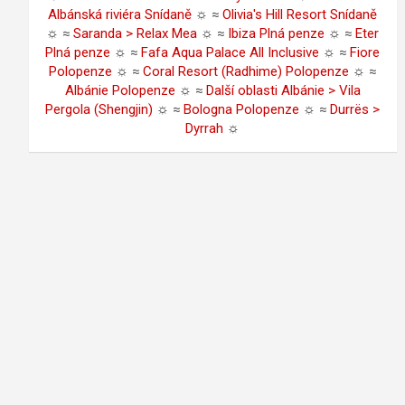
Albánská riviéra Snídaně
☼ ≈
Olivia's Hill Resort Snídaně
☼ ≈
Saranda > Relax Mea
☼ ≈
Ibiza Plná penze
☼ ≈
Eter
Plná penze
☼ ≈
Fafa Aqua Palace All Inclusive
☼ ≈
Fiore
Polopenze
☼ ≈
Coral Resort (Radhime) Polopenze
☼ ≈
Albánie Polopenze
☼ ≈
Další oblasti Albánie > Vila
Pergola (Shengjin)
☼ ≈
Bologna Polopenze
☼ ≈
Durrës >
Dyrrah
☼