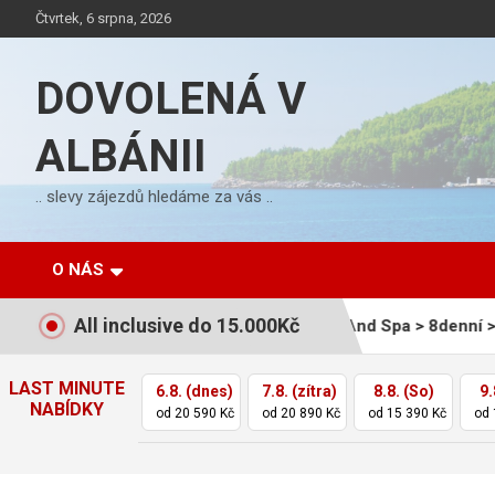
Skip
Čtvrtek, 6 srpna, 2026
to
content
DOVOLENÁ V
ALBÁNII
.. slevy zájezdů hledáme za vás ..
O NÁS
All inclusive do 15.000Kč
usive
Durrës > Supreme And Spa > 8denní > All Inclusive
LAST MINUTE
6.8. (dnes)
7.8. (zítra)
8.8. (So)
9.
NABÍDKY
od 20 590 Kč
od 20 890 Kč
od 15 390 Kč
od 