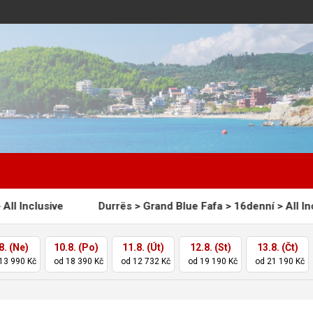
Durrës > Grand Blue Fafa > 16denní > All Inclusive
8. (Ne)
10.8. (Po)
11.8. (Út)
12.8. (St)
13.8. (Čt)
13 990 Kč
od 18 390 Kč
od 12 732 Kč
od 19 190 Kč
od 21 190 Kč