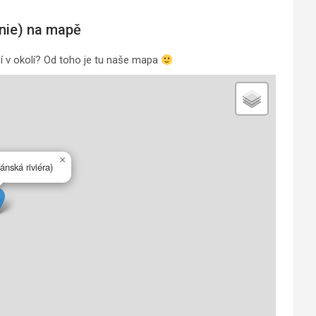
ánie) na mapě
ění v okolí? Od toho je tu naše mapa
×
ánská riviéra)