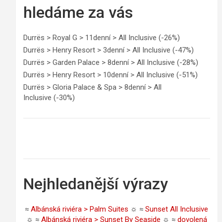
hledáme za vás
Durrës > Royal G > 11denní > All Inclusive (-26%)
Durrës > Henry Resort > 3denní > All Inclusive (-47%)
Durrës > Garden Palace > 8denní > All Inclusive (-28%)
Durrës > Henry Resort > 10denní > All Inclusive (-51%)
Durrës > Gloria Palace & Spa > 8denní > All
Inclusive (-30%)
Nejhledanější výrazy
≈
Albánská riviéra > Palm Suites
☼ ≈
Sunset All Inclusive
☼ ≈
Albánská riviéra > Sunset By Seaside
☼ ≈
dovolená