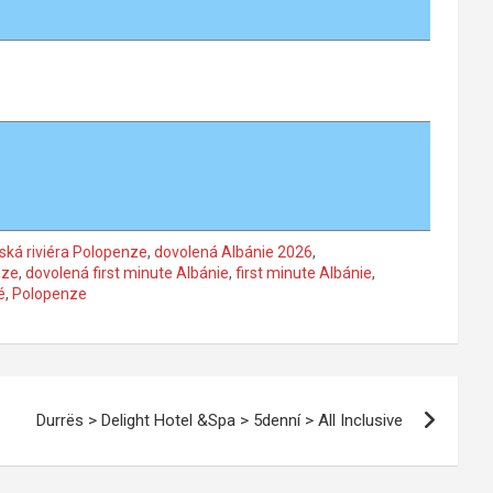
ská riviéra Polopenze
,
dovolená Albánie 2026
,
nze
,
dovolená first minute Albánie
,
first minute Albánie
,
é
,
Polopenze
Durrës > Delight Hotel &Spa > 5denní > All Inclusive