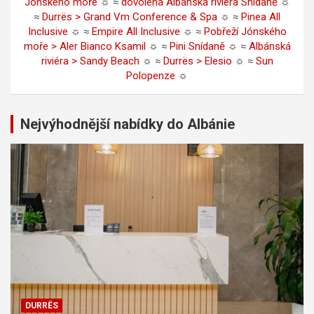
Jónského moře
☼ ≈
dovolená Albánská riviéra Snídaně
☼
≈
Durrës > Grand Vm Conference & Spa
☼ ≈
Pinea All
Inclusive
☼ ≈
Empire All Inclusive
☼ ≈
Pobřeží Jónského
moře > Aler Bianco Ksamil
☼ ≈
Pini Snídaně
☼ ≈
Albánská
riviéra > Sandy Beach
☼ ≈
Durrës > Elesio
☼ ≈
Sun
Polopenze
☼
Nejvýhodnější nabídky do Albánie
DURRËS