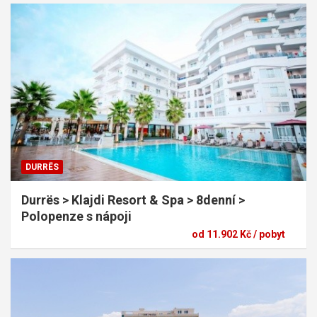
DURRËS
Durrës > Klajdi Resort & Spa > 8denní >
Polopenze s nápoji
od 11.902 Kč / pobyt