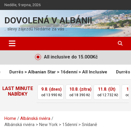
Skip
Neděle, 9 srpna, 2026
to
content
DOVOLENÁ V ALBÁNII
.. slevy zájezdů hledáme za vás ..
All inclusive do 15.000Kč
s > Albanian Star > 16denní > All Inclusive
Durrës > Bounty >
LAST MINUTE
9.8. (dnes)
10.8. (zítra)
11.8. (Út)
12
NABÍDKY
od 13 990 Kč
od 18 390 Kč
od 12 732 Kč
od 
Home
Albánská riviéra
Albánská riviéra > New York > 15denní > Snídaně