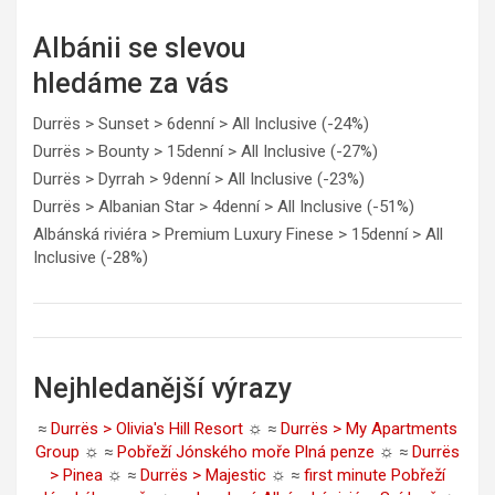
Albánii se slevou
hledáme za vás
Durrës > Sunset > 6denní > All Inclusive (-24%)
Durrës > Bounty > 15denní > All Inclusive (-27%)
Durrës > Dyrrah > 9denní > All Inclusive (-23%)
Durrës > Albanian Star > 4denní > All Inclusive (-51%)
Albánská riviéra > Premium Luxury Finese > 15denní > All
Inclusive (-28%)
Nejhledanější výrazy
≈
Durrës > Olivia's Hill Resort
☼ ≈
Durrës > My Apartments
Group
☼ ≈
Pobřeží Jónského moře Plná penze
☼ ≈
Durrës
> Pinea
☼ ≈
Durrës > Majestic
☼ ≈
first minute Pobřeží