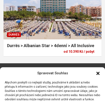
DURRËS
Durrës > Albanian Star > 4denní > All Inclusive
od 10.390 Kč / pobyt
Spravovat Souhlas
Nenašli jste ještě dovolenou? Zkuste některou z dalších
destinací..
Abychom poskytli co nejlepší služby, používáme k ukládání a/nebo
Dovolená Bulharsko Sveti Vlas
přístupu k informacím o zařízení, technologie jako jsou soubory cookies.
Souhlas s těmito technologiemi nám umožní zpracovávat údaje, jako je
chování při procházení nebo jedinečná ID na tomto webu. Nesouhlas nebo
odvolání souhlasu může nepříznivě ovlivnit určité vlastnosti a funkce.