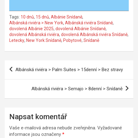
Tags:
10 dnů
,
15 dnů
,
Albánie Snídaně
,
Albánská riviéra > New York
,
Albánská riviéra Snídaně
,
dovolená Albánie 2025
,
dovolená Albánie Snídaně
,
dovolená Albánská riviéra
,
dovolená Albánská riviéra Snídaně
,
Letecky
,
New York Snídaně
,
Pobytové
,
Snídaně
Navigace
Albánská riviéra > Palm Suites > 15denní > Bez stravy
pro
příspěvek
Albánská riviéra > Semajo > 8denní > Snídaně
Napsat komentář
Vaše e-mailová adresa nebude zveřejněna.
Vyžadované
informace jsou označeny
*