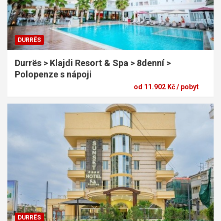
DURRËS
Durrës > Klajdi Resort & Spa > 8denní >
Polopenze s nápoji
od 11.902 Kč / pobyt
DURRËS