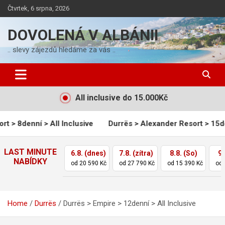
Skip
Čtvrtek, 6 srpna, 2026
to
content
DOVOLENÁ V ALBÁNII
.. slevy zájezdů hledáme za vás ..
All inclusive do 15.000Kč
 All Inclusive
Durrës > Alexander Resort > 15denní > All Inc
LAST MINUTE
6.8. (dnes)
7.8. (zítra)
8.8. (So)
9.
NABÍDKY
od 20 590 Kč
od 27 790 Kč
od 15 390 Kč
od 
Home
Durrës
Durrës > Empire > 12denní > All Inclusive