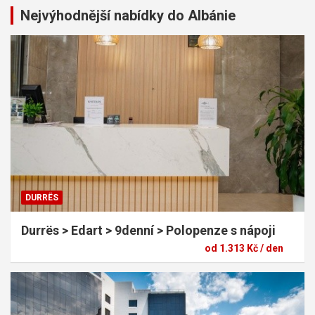
Nejvýhodnější nabídky do Albánie
DURRËS
Durrës > Edart > 9denní > Polopenze s nápoji
od 1.313 Kč / den