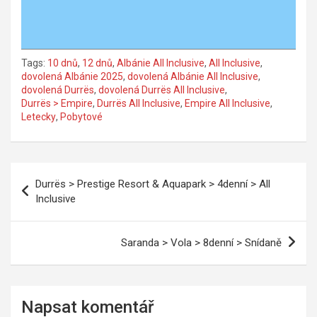
Tags:
10 dnů
,
12 dnů
,
Albánie All Inclusive
,
All Inclusive
,
dovolená Albánie 2025
,
dovolená Albánie All Inclusive
,
dovolená Durrës
,
dovolená Durrës All Inclusive
,
Durrës > Empire
,
Durrës All Inclusive
,
Empire All Inclusive
,
Letecky
,
Pobytové
Navigace
Durrës > Prestige Resort & Aquapark > 4denní > All
pro
Inclusive
příspěvek
Saranda > Vola > 8denní > Snídaně
Napsat komentář