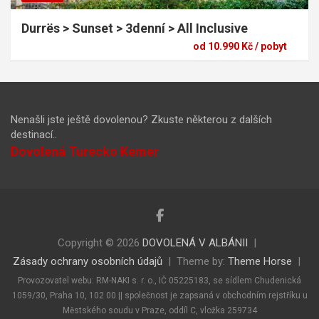
Durrës > Sunset > 3denní > All Inclusive
od 10.990 Kč / pobyt
Nenašli jste ještě dovolenou? Zkuste některou z dalších
destinací..
Dovolená Turecko Kemer
Copyright © 2026
DOVOLENÁ V ALBÁNII
Zásady ochrany osobních údajů
Theme by:
Theme Horse
Provozovatel webu: RM-NAKI s. r. o., IČ 05225183, se sídlem Chudenická
1059/30, Praha 10, 102 00 || společnost je zapsaná v obchodním rejstříku u
Městského soudu v Praze, oddíl C, vložka 259734