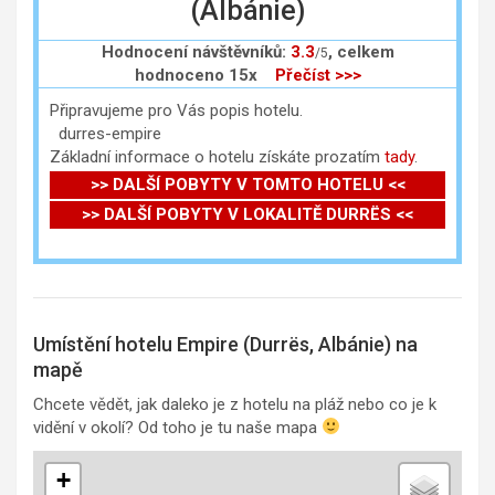
(Albánie)
Hodnocení návštěvníků:
3.3
, celkem
/5
hodnoceno 15x
Přečíst >>>
Připravujeme pro Vás popis hotelu.
durres-empire
Základní informace o hotelu získáte prozatím
tady
.
>> DALŠÍ POBYTY V TOMTO HOTELU <<
>> DALŠÍ POBYTY V LOKALITĚ DURRËS <<
Umístění hotelu Empire (Durrës, Albánie) na
mapě
Chcete vědět, jak daleko je z hotelu na pláž nebo co je k
vidění v okolí? Od toho je tu naše mapa
+