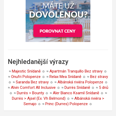
Nejhledanější výrazy
≈
Majestic Snídaně
☼ ≈
Apartmán Tranquillo Bez stravy
☼
≈
Onufri Polopenze
☼ ≈
Relax Mea Snídaně
☼ ≈
Bez stravy
☼ ≈
Saranda Bez stravy
☼ ≈
Albánská riviéra Polopenze
☼
≈
Alvin Comfort All Inclusive
☼ ≈
Durrës Snídaně
☼ ≈
5 dnů
☼ ≈
Durrës > Bounty
☼ ≈
Aler Bianco Ksamil Snídaně
☼ ≈
Durrës > Ajsel (Ex. Vh Belmond)
☼ ≈
Albánská riviéra >
Semajo
☼ ≈
Princ (Durres) Polopenze
☼