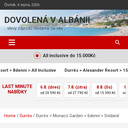
Skip
Čtvrtek, 6 srpna, 2026
to
content
DOVOLENÁ V ALBÁNII
.. slevy zájezdů hledáme za vás ..
All inclusive do 15.000Kč
l Inclusive
Durrës > Alexander Resort > 15denní > All Inclus
LAST MINUTE
6.8. (dnes)
7.8. (zítra)
8.8. (So)
9.
NABÍDKY
od 20 590 Kč
od 27 790 Kč
od 15 390 Kč
od 
Home
Durrës
Durrës > Monaco Garden > 6denní > Snídaně