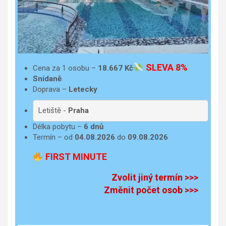
SLEVA 8%
Cena za 1 osobu –
18.667
Kč
Snídaně
Doprava –
Letecky
Letiště -
Praha
Délka pobytu –
6 dnů
Termín – od
04.08.2026
do
09.08.2026
FIRST MINUTE
Zvolit jiný termín >>>
Změnit počet osob >>>