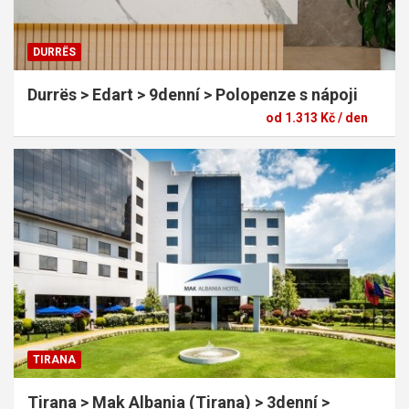
DURRËS
Durrës > Edart > 9denní > Polopenze s nápoji
od 1.313 Kč / den
TIRANA
Tirana > Mak Albania (Tirana) > 3denní >