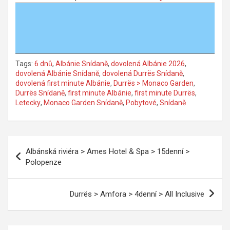
Tags:
6 dnů
,
Albánie Snídaně
,
dovolená Albánie 2026
,
dovolená Albánie Snídaně
,
dovolená Durrës Snídaně
,
dovolená first minute Albánie
,
Durrës > Monaco Garden
,
Durrës Snídaně
,
first minute Albánie
,
first minute Durrës
,
Letecky
,
Monaco Garden Snídaně
,
Pobytové
,
Snídaně
Navigace
Albánská riviéra > Ames Hotel & Spa > 15denní >
pro
Polopenze
příspěvek
Durrës > Amfora > 4denní > All Inclusive