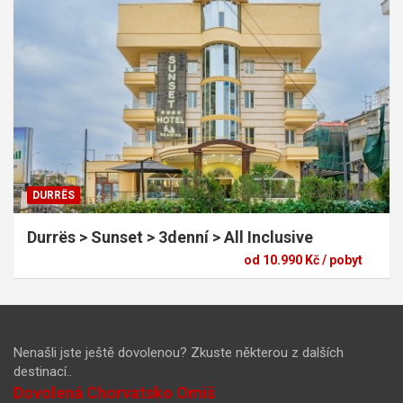
DURRËS
Durrës > Sunset > 3denní > All Inclusive
od 10.990 Kč / pobyt
Nenašli jste ještě dovolenou? Zkuste některou z dalších
destinací..
Dovolená Chorvatsko Omiš