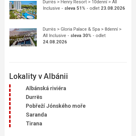
Durrës > Henry Resort > 10denní > All
Inclusive -
sleva 51%
- odlet
23.08.2026
Durrës > Gloria Palace & Spa > 8denní >
All Inclusive -
sleva 30%
- odlet
24.08.2026
Lokality v Albánii
Albánská riviéra
Durrës
Pobřeží Jónského moře
Saranda
Tirana