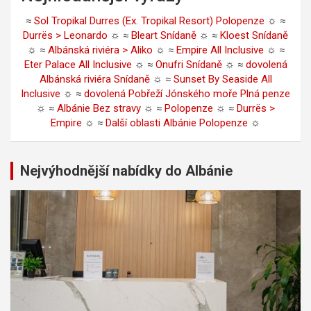
≈
Sol Tropikal Durres (Ex. Tropikal Resort) Polopenze
☼ ≈
Durrës > Leonardo
☼ ≈
Bleart Snídaně
☼ ≈
Kloest Snídaně
☼ ≈
Albánská riviéra > Aliko
☼ ≈
Empire All Inclusive
☼ ≈
Eter Palace All Inclusive
☼ ≈
Onufri Snídaně
☼ ≈
dovolená
Albánská riviéra Snídaně
☼ ≈
Sunset By Seaside All
Inclusive
☼ ≈
dovolená Pobřeží Jónského moře Plná penze
☼ ≈
Albánie Bez stravy
☼ ≈
Polopenze
☼ ≈
Durrës >
Empire
☼ ≈
Další oblasti Albánie Polopenze
☼
Nejvýhodnější nabídky do Albánie