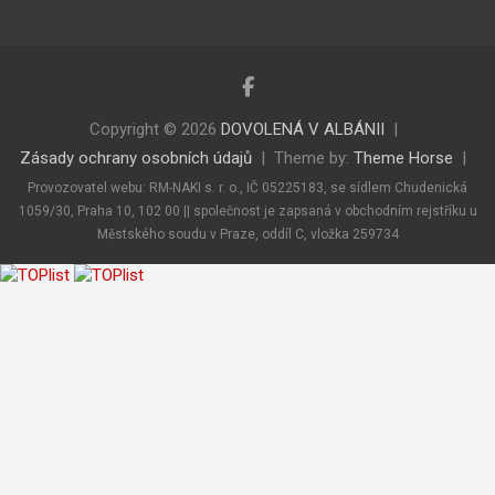
Copyright © 2026
DOVOLENÁ V ALBÁNII
Zásady ochrany osobních údajů
Theme by:
Theme Horse
Provozovatel webu: RM-NAKI s. r. o., IČ 05225183, se sídlem Chudenická
1059/30, Praha 10, 102 00 || společnost je zapsaná v obchodním rejstříku u
Městského soudu v Praze, oddíl C, vložka 259734